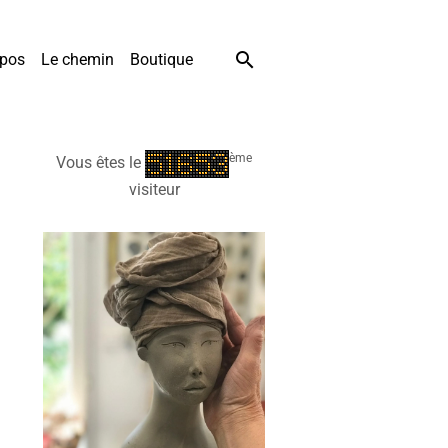
xpos
Le chemin
Boutique
ème
Vous êtes le
visiteur